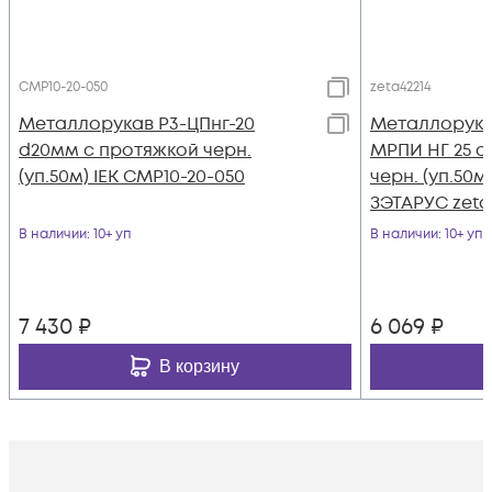
CMP10-20-050
zeta42214
Металлорукав Р3-ЦПнг-20
Металлорука
d20мм с протяжкой черн.
МРПИ НГ 25 d
(уп.50м) IEK CMP10-20-050
черн. (уп.50
ЗЭТАРУС zeta
В наличии
: 10+ уп
В наличии
: 10+ уп
7 430
₽
6 069
₽
В корзину