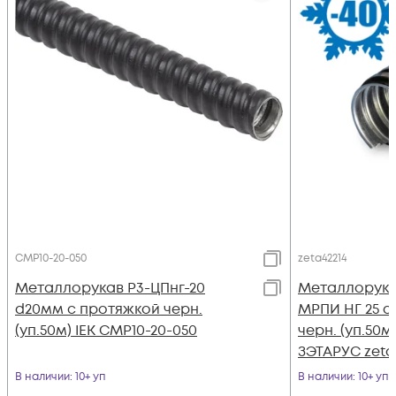
CMP10-20-050
zeta42214
Металлорукав Р3-ЦПнг-20
Металлорука
d20мм с протяжкой черн.
МРПИ НГ 25 d
(уп.50м) IEK CMP10-20-050
черн. (уп.50
ЗЭТАРУС zeta
В наличии
: 10+ уп
В наличии
: 10+ уп