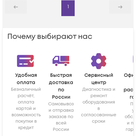
1
Назад
Дальше
Почему выбирают нас
Удобная
Быстрая
Сервисный
Офи
оплата
доставка
центр
Безналичный
по
Диагностика и
рас
расчёт,
ремонт
России
га
оплата
оборудования
Самовывоз
По
картой и
в
и отправка
у
возможность
согласованные
заказов по
обсл
покупки в
сроки
всей
и п
кредит
России
гара