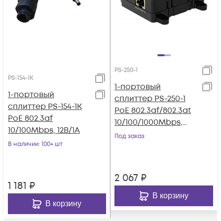
PS-250-1
PS-154-1K
1-портовый
1-портовый
сплиттер PS-250-1
сплиттер PS-154-1K
PoE 802.3af/802.3at
PoE 802.3af
10/100/1000Mbps,
10/100Mbps, 12В/1А
5В/3А, 9В/2.5А,
Под заказ
В наличии
: 100+ шт
12В/2.5А, 18В/1.6А
2 067
₽
1 181
₽
В корзину
В корзину