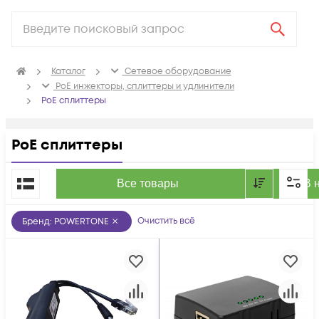
Каталог
Сетевое оборудование
PoE инжекторы, сплиттеры и удлинители
PoE сплиттеры
PoE сплиттеры
По популярности
Все товары
В 
Очистить всё
Бренд
:
POWERTONE