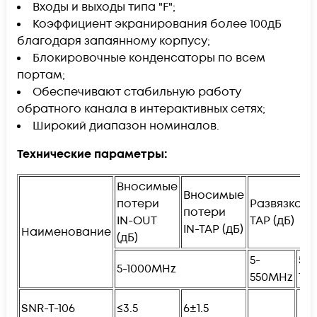
Входы и выходы типа "F";
Коэффициент экранирования более 100дБ
благодаря запаянному корпусу;
Блокировочные конденсаторы по всем
портам;
Обеспечивают стабильную работу
обратного канала в интерактивных сетях;
Широкий диапазон номиналов.
Технические параметры:
Вносимые
Вносимые
потери
Развязка T
потери
IN-OUT
TAP (дБ)
IN-TAP (дБ)
Наименование
(дБ)
5-
550
5-1000MHz
550MHz
10
SNR-T-106
≤3.5
6±1.5