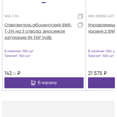
SNR-T-314
SNR-S2985G-24TC
Ответвитель абонентский SNR-
Управляемый
T-314 на 3 отвода, вносимое
уровня 2 SNR
затухание IN-TAP 14dB.
В наличии
: 100+ шт
В наличии
: 100+ шт
Транзит
: 100+ шт
Транзит
: 100+ шт
142
₽
21 575
₽
,23
В корзину