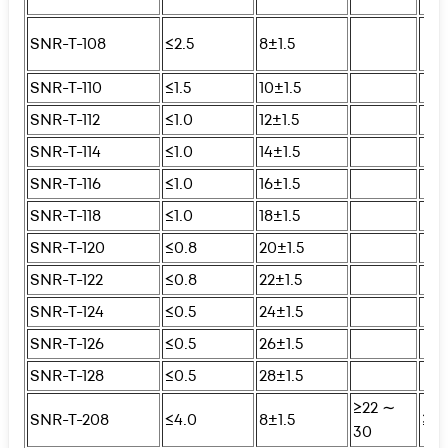
SNR-T-108
≤2.5
8±1.5
SNR-T-110
≤1.5
10±1.5
SNR-T-112
≤1.0
12±1.5
SNR-T-114
≤1.0
14±1.5
SNR-T-116
≤1.0
16±1.5
SNR-T-118
≤1.0
18±1.5
SNR-T-120
≤0.8
20±1.5
SNR-T-122
≤0.8
22±1.5
SNR-T-124
≤0.5
24±1.5
SNR-T-126
≤0.5
26±1.5
SNR-T-128
≤0.5
28±1.5
≥22 ∼
SNR-T-208
≤4.0
8±1.5
≥25
30