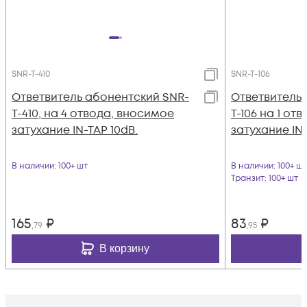
SNR-T-410
SNR-T-106
Ответвитель абонентский SNR-
Ответвитель 
T-410, на 4 отвода, вносимое
T-106 на 1 от
затухание IN-TAP 10dB.
затухание IN-
В наличии
: 100+ шт
В наличии
: 100+ шт
Транзит
: 100+ шт
165
₽
83
₽
,79
,95
В корзину