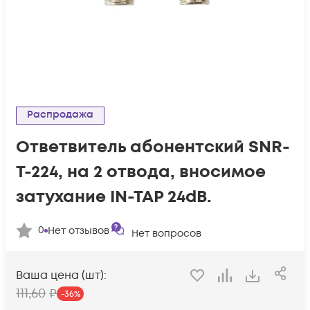
Распродажа
Ответвитель абонентский SNR-
T-224, на 2 отвода, вносимое
затухание IN-TAP 24dB.
0
Нет отзывов
Нет вопросов
Ваша цена (шт):
111
,60
₽
-
36
%