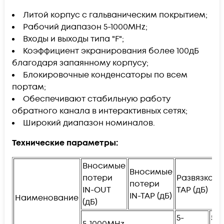
Литой корпус с гальваническим покрытием;
Рабочий диапазон 5-1000MHz;
Входы и выходы типа "F";
Коэффициент экранирования более 100дБ
благодаря запаянному корпусу;
Блокировочные конденсаторы по всем
портам;
Обеспечивают стабильную работу
обратного канала в интерактивных сетях;
Широкий диапазон номиналов.
Технические параметры:
Вносимые
Вносимые
потери
Развязка T
потери
IN-OUT
TAP (дБ)
IN-TAP (дБ)
Наименование
(дБ)
5-
550
5-1000MHz