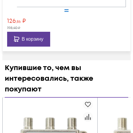
126
₽
,86
198
,40
₽
В корзину
Купившие то, чем вы
интересовались, также
покупают