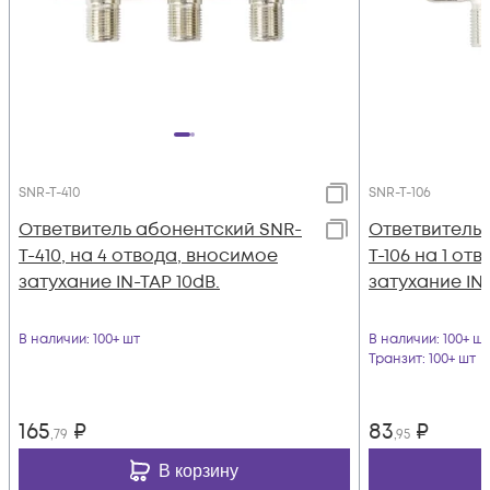
SNR-T-410
SNR-T-106
Ответвитель абонентский SNR-
Ответвитель 
T-410, на 4 отвода, вносимое
T-106 на 1 от
затухание IN-TAP 10dB.
затухание IN-
В наличии
: 100+ шт
В наличии
: 100+ шт
Транзит
: 100+ шт
165
₽
83
₽
,79
,95
В корзину