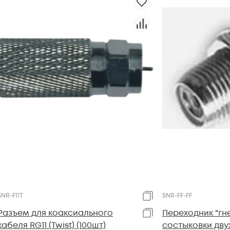
SNR-F11T
SNR-FF-FF
Разъем для коаксиального
Переходник "гн
кабеля RG11 (Twist) (100шт)
состыковки дву