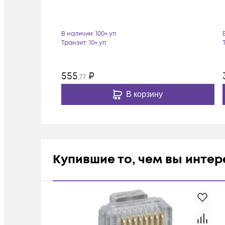
В наличии
: 100+ уп
Транзит
: 10+ уп
555
₽
,77
В корзину
Купившие то, чем вы инте