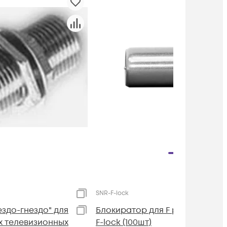
SNR-F-lock
ездо-гнездо" для
Блокиратор для F разъема SNR
х телевизионных
F-lock (100шт)