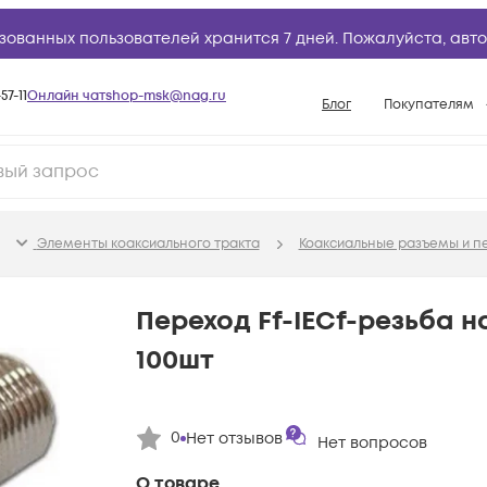
зованных пользователей хранится 7 дней. Пожалуйста,
авто
57-11
Онлайн чат
shop-msk@nag.ru
Блог
Покупателям
Способы опла
Документы
Политика рабо
Элементы коаксиального тракта
Коаксиальные разъемы и п
Условия доста
Гарантийное о
Переход Ff-IECf-резьба н
Возврат товар
100шт
Вопросы и отв
База знаний
0
Нет отзывов
Конфигуратор
Нет вопросов
О товаре