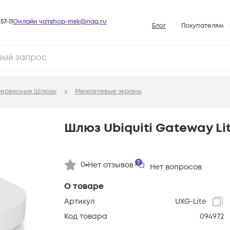
57-11
Онлайн чат
shop-msk@nag.ru
Блог
Покупателям
Способы опла
Документы
Политика рабо
ервисные Шлюзы
Межсетевые экраны
Условия доста
Гарантийное о
Шлюз Ubiquiti Gateway Li
Возврат товар
Вопросы и отв
0
Нет отзывов
Нет вопросов
База знаний
Конфигуратор
О товаре
Артикул
UXG-Lite
Код товара
094972