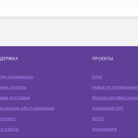
ДЕРЖКА
ПРОЕКТЫ
ine поддержка
Блог
овия оплаты
Новости телекомму
вия доставки
Форум профессион
антийное обслуживание
Академия НАГ
плаенс
КРОС
та сайта
snr.systems