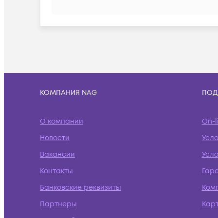
КОМПАНИЯ NAG
ПОД
О компании
On-l
Новости
Усл
Вакансии
Усло
Контакты
Гар
Банковские реквизиты
Ком
Партнеры
Кар