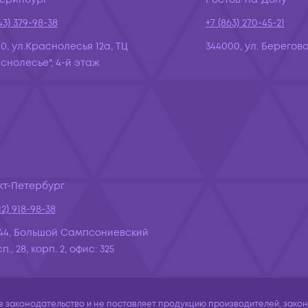
43) 379-98-38
+7 (863) 270-45-21
10, ул.Краснолесья 12а, ТЦ
344000, ул. Берегова
снолесье", 4-й этаж
кт-Петербург
12) 918-98-38
44, Большой Сампсониевский
., 28, корп. 2, офис: 325
законодательство и не поставляет продукцию производителей, законо