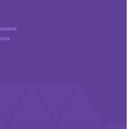
никаций
алов