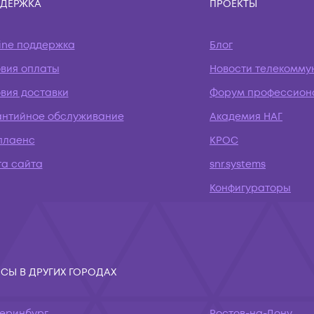
ДЕРЖКА
ПРОЕКТЫ
ine поддержка
Блог
овия оплаты
Новости телекомму
вия доставки
Форум профессион
антийное обслуживание
Академия НАГ
плаенс
КРОС
та сайта
snr.systems
Конфигураторы
СЫ В ДРУГИХ ГОРОДАХ
теринбург
Ростов-на-Дону