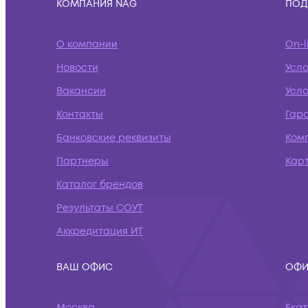
КОМПАНИЯ NAG
ПОД
О компании
On-l
Новости
Усл
Вакансии
Усло
Контакты
Гар
Банковские реквизиты
Ком
Партнеры
Кар
Каталог брендов
Результаты СОУТ
Аккредитация ИТ
ВАШ ОФИС
ОФИ
Москва
Ека