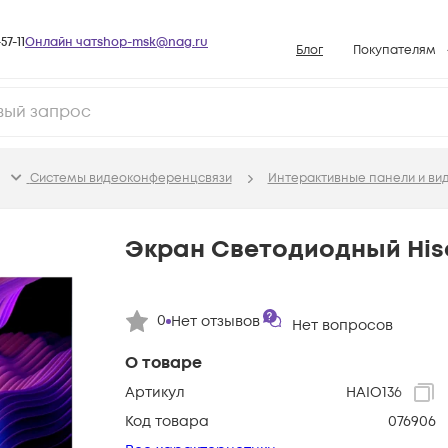
57-11
Онлайн чат
shop-msk@nag.ru
Блог
Покупателям
Способы опла
Документы
Политика рабо
Системы видеоконференцсвязи
Интерактивные панели и ви
Условия доста
Гарантийное о
Экран Светодиодный Hise
Возврат товар
Вопросы и отв
0
Нет отзывов
Нет вопросов
База знаний
Конфигуратор
О товаре
Артикул
HAIO136
Код товара
076906