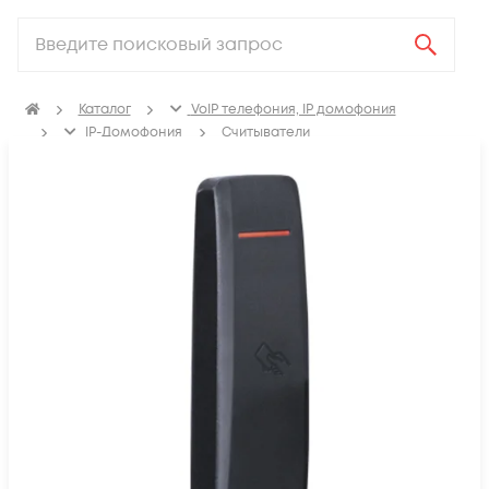
Каталог
VoIP телефония, IP домофония
IP-Домофония
Считыватели