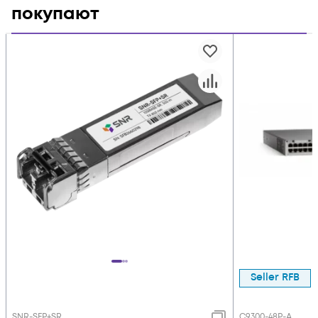
покупают
Seller RFB
SNR-SFP+SR
C9300-48P-A