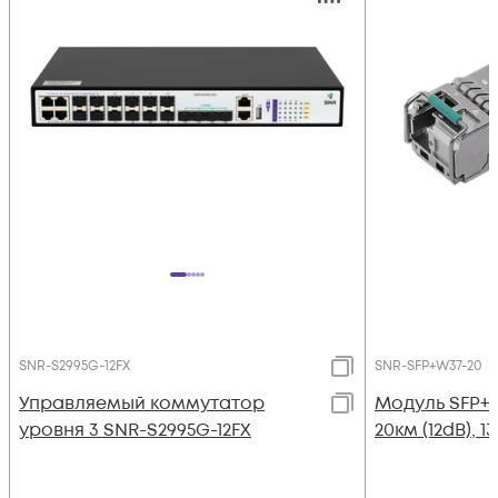
SNR-S2995G-12FX
SNR-SFP+W37-20
Управляемый коммутатор
Модуль SFP+
уровня 3 SNR-S2995G-12FX
20км (12dB), 