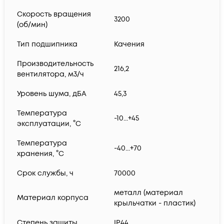
Скорость вращения
3200
(об/мин)
Тип подшипника
Качения
Производительность
216,2
вентилятора, м3/ч
Уровень шума, дБА
45,3
Температура
-10...+45
эксплуатации, °С
Температура
-40...+70
хранения, °С
Срок службы, ч
70000
металл (материал
Материал корпуса
крыльчатки - пластик)
Степень защиты
IP44