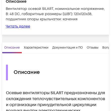
Описание
Вентилятор осевой SILART, номинальное напряжение,
В: 48 DC, габаритные размеры (ШВГ): 120х120х38,
подшипник опоры крыльчатки: качения
Читать далее
Описание
Характеристики
Документация и ПО
Отзывы
Вопр
Описание
Осевые вентиляторы SILART предназначены для
охлаждения теплочувствительных компонентов
и организации принудительной циркуляции
воздуха внутри электротехнических,