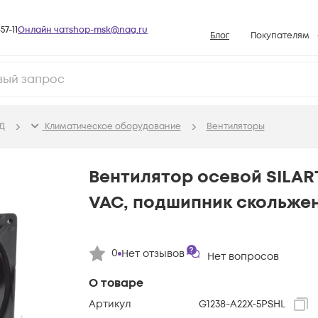
57-11
Онлайн чат
shop-msk@nag.ru
Блог
Покупателям
Способы опла
Документы
Политика рабо
Д
Климатичeское оборудование
Вентиляторы
Условия доста
Гарантийное о
Вентилятор осевой SILART,
Возврат товар
VAC, подшипник скольже
Вопросы и отв
База знаний
0
Нет отзывов
Конфигуратор
Нет вопросов
О товаре
Артикул
G1238-A22X-5PSHL