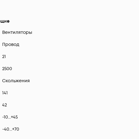
щие
Вентиляторы
Провод
21
2500
Скольжения
141
42
-10...+45
-40...+70