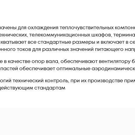
начены для охлаждения теплочувствительных компон
ехнических, телекоммуникационных шкафов, термина
охватывает все стандартные размеры и включает в с
енного токов для различных значений питающего нап
в качестве опор вала, обеспечивают вентилятору 
опастей обеспечивает оптимальные аэродинамически
рогий технический контроль, при их производстве п
 действующим стандартам