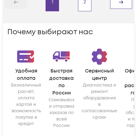
1
2
Назад
Дальше
Почему выбирают нас
Удобная
Быстрая
Сервисный
Офи
оплата
доставка
центр
Безналичный
по
Диагностика и
рас
расчёт,
ремонт
России
га
оплата
оборудования
Самовывоз
По
картой и
в
и отправка
у
возможность
согласованные
заказов по
обсл
покупки в
сроки
всей
и п
кредит
России
гара