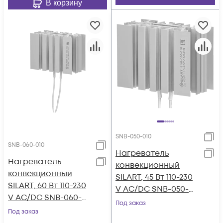
В корзину
SNB-050-010
SNB-060-010
Нагреватель
Нагреватель
конвекционный
конвекционный
SILART, 45 Вт 110-230
SILART, 60 Вт 110-230
V AC/DC SNB-050-
V AC/DC SNB-060-
010
Под заказ
010
Под заказ