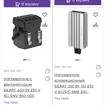
В корзину
В корзину
SNB-250-500
SNV-860-000
Нагреватель
Нагреватель с
конвекционный
вентилятором
SILART, 250 Вт, 110-230
SILART, 600 Вт 230 V
V AC/DC SNB-250-
AC SNV-860-000
500
Под заказ
Под заказ