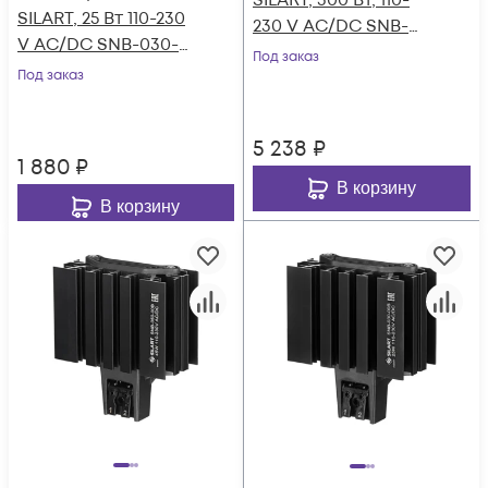
SILART, 300 Вт, 110-
SILART, 25 Вт 110-230
230 V AC/DC SNB-
V AC/DC SNB-030-
300-600
Под заказ
010
Под заказ
5 238
₽
1 880
₽
В корзину
В корзину