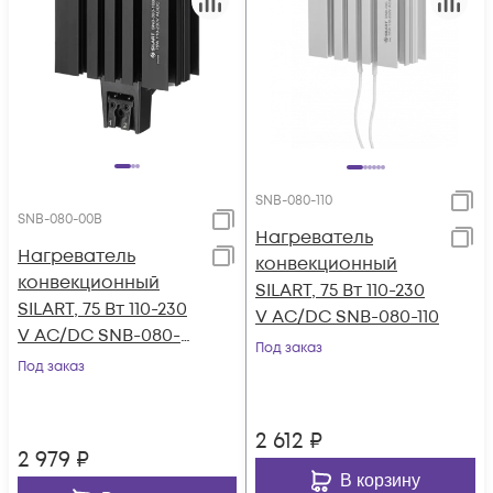
SNB-080-110
SNB-080-00B
Нагреватель
Нагреватель
конвекционный
конвекционный
SILART, 75 Вт 110-230
SILART, 75 Вт 110-230
V AC/DC SNB-080-110
V AC/DC SNB-080-
Под заказ
00B
Под заказ
2 612
₽
2 979
₽
В корзину