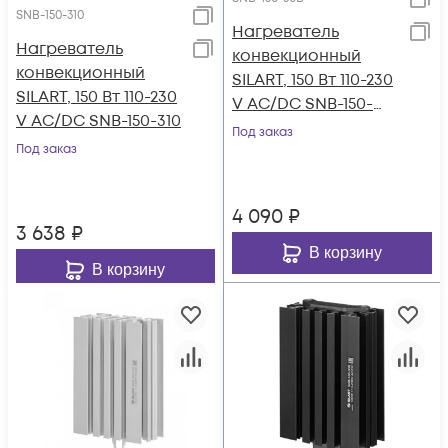
SNB-150-310
Нагреватель
Нагреватель
конвекционный
конвекционный
SILART, 150 Вт 110-230
SILART, 150 Вт 110-230
V AC/DC SNB-150-
V AC/DC SNB-150-310
30B
Под заказ
Под заказ
4 090
₽
3 638
₽
В корзину
В корзину