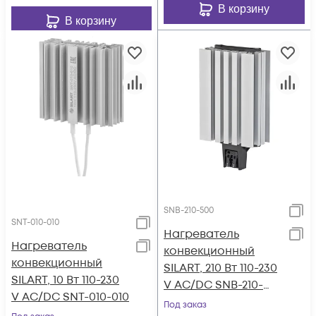
В корзину
В корзину
SNB-210-500
SNT-010-010
Нагреватель
Нагреватель
конвекционный
конвекционный
SILART, 210 Вт 110-230
SILART, 10 Вт 110-230
V AC/DC SNB-210-
V AC/DC SNT-010-010
500
Под заказ