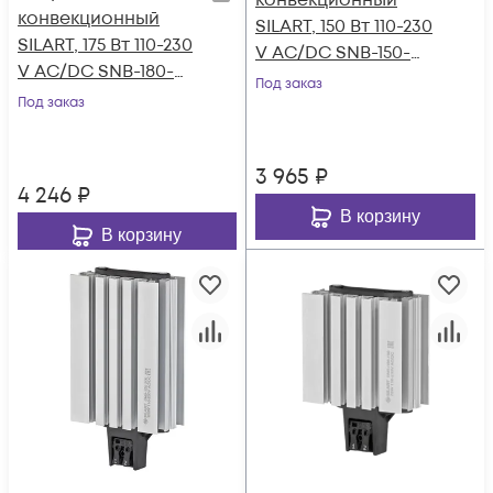
конвекционный
конвекционный
SILART, 150 Вт 110-230
SILART, 175 Вт 110-230
V AC/DC SNB-150-
V AC/DC SNB-180-
300
Под заказ
500
Под заказ
3 965
₽
4 246
₽
В корзину
В корзину