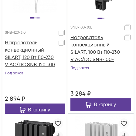
SNB-100-30B
SNB-120-310
Нагреватель
Нагреватель
конвекционный
конвекционный
SILART, 100 Вт 110-230
SILART, 120 Вт 110-230
V AC/DC SNB-100-
V AC/DC SNB-120-310
30B
Под заказ
Под заказ
3 284
₽
2 894
₽
В корзину
В корзину