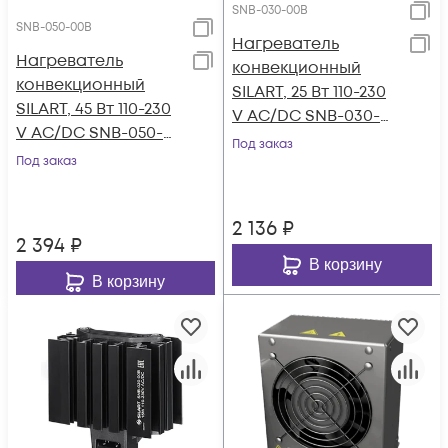
SNB-030-00B
SNB-050-00B
Нагреватель
Нагреватель
конвекционный
конвекционный
SILART, 25 Вт 110-230
SILART, 45 Вт 110-230
V AC/DC SNB-030-
V AC/DC SNB-050-
00B
Под заказ
00B
Под заказ
2 136
₽
2 394
₽
В корзину
В корзину