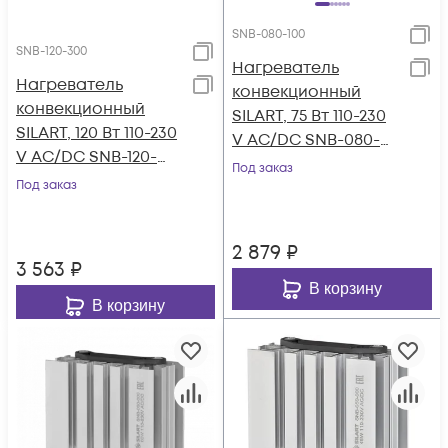
SNB-080-100
SNB-120-300
Нагреватель
Нагреватель
конвекционный
конвекционный
SILART, 75 Вт 110-230
SILART, 120 Вт 110-230
V AC/DC SNB-080-
V AC/DC SNB-120-
100
Под заказ
300
Под заказ
2 879
₽
3 563
₽
В корзину
В корзину