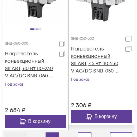
SNB-050-000
SNB-060-000
Нагреватель
Нагреватель
конвекционный
конвекционный
SILART, 45 Вт 110-230
SILART, 60 Вт 110-230
V AC/DC SNB-050-
V AC/DC SNB-060-
000
Под заказ
000
Под заказ
2 306
₽
2 684
₽
В корзину
В корзину