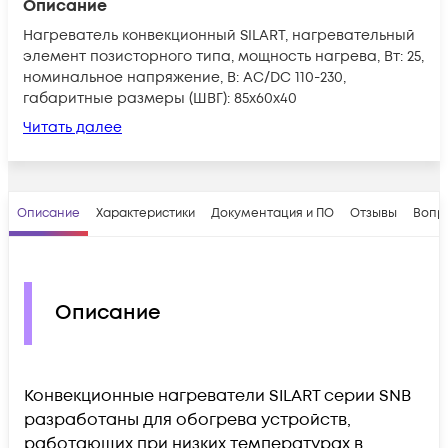
Описание
Нагреватель конвекционный SILART, нагревательный
элемент позисторного типа, мощность нагрева, Вт: 25,
номинальное напряжение, В: AC/DC 110-230,
габаритные размеры (ШВГ): 85х60х40
Читать далее
Описание
Характеристики
Документация и ПО
Отзывы
Вопр
Описание
Конвекционные нагреватели SILART серии SNB
разработаны для обогрева устройств,
работающих при низких температурах в