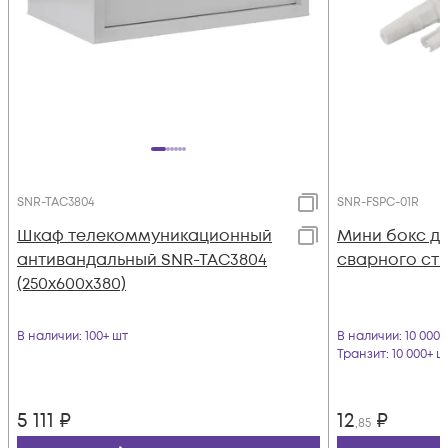
SNR-TAC3804
SNR-FSPC-01R
Шкаф телекоммуникационный
Мини бокс д
антивандальный SNR-TAC3804
сварного сты
(250х600х380)
В наличии
: 100+ шт
В наличии
: 10 000
Транзит
: 10 000+ ш
5 111
₽
12
₽
,85