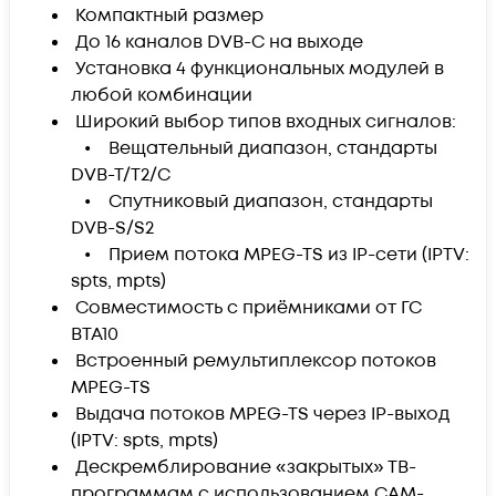
Компактный размер
До 16 каналов DVB-C на выходе
Установка 4 функциональных модулей в
любой комбинации
Широкий выбор типов входных сигналов:
•
Вещательный диапазон, стандарты
DVB-T/T2/C
•
Спутниковый диапазон, стандарты
DVB-S/S2
•
Прием потока MPEG-TS из IP-сети (IPTV:
spts, mpts)
Совместимость с приёмниками от ГС
BTA10
Встроенный ремультиплексор потоков
MPEG-TS
Выдача потоков MPEG-TS через IP-выход
(IPTV: spts, mpts)
Дескремблирование «закрытых» ТВ-
программам с использованием CAM-