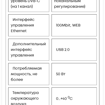
уровень DVB-C
поканальным
(на 1 канал)
регулирование)
Интерфейс
управления
100Mbit, WEB
Ethernet
Дополнительный
интерфейс
USB 2.0
управления
Потребляемая
мощность, не
50 Вт
более
Температура
0
окружающего
0…+40
С
воздуха