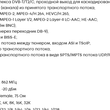
плекса DVB-T/T2/C, проходной выход для каскадирова
(канала) из принятого транспортного потока;
PEG-2, MPEG-4/H.264, HEVC/H.265;
G-1 Layer 1/2, MPEG-2 Layer-II LC-AAC, HE-AAC;
ём BNC);
через переходник DB-9);
и BISS-E;
потока между тюнером, входом ASI и TSoIP;
го транспортного потока;
транспортного потока в виде SPTS/MPTS потока UDP/RT
.. 862 МГц
.. -20 дБм
 female, 75 Ом
K, 4K, 8K, 16K, 32K
/32, 1/8, 5/64, 1/16, 1/32, 1/64, 1/128