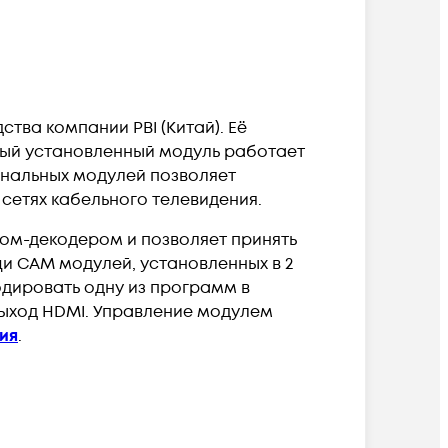
тва компании PBI (Китай). Её
дый установленный модуль работает
ональных модулей позволяет
сетях кабельного телевидения.
м-декодером и позволяет принять
и CAM модулей, установленных в 2
одировать одну из программ в
выход HDMI. Управление модулем
ия
.