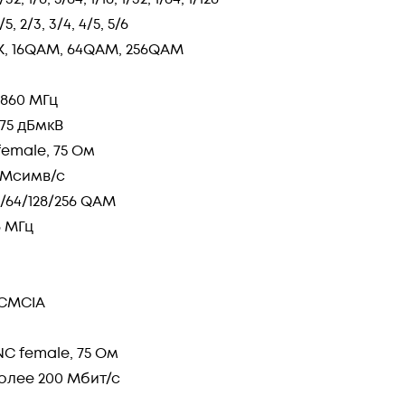
3/5, 2/3, 3/4, 4/5, 5/6
, 16QAM, 64QAM, 256QAM
. 860 МГц
. 75 дБмкВ
 female, 75 Ом
 7 Мсимв/с
2/64/128/256 QAM
8 МГц
PCMCIA
BNC female, 75 Ом
олее 200 Мбит/с