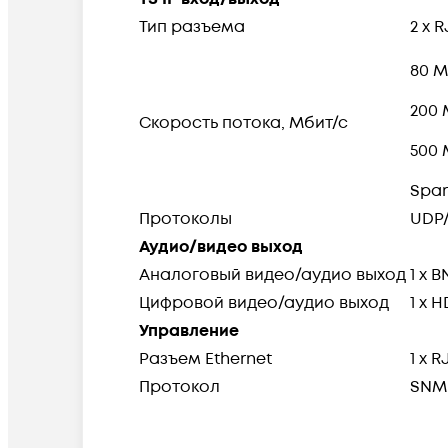
Тип разъема
2 х 
80 М
200 
Cкорость потока, Мбит/с
500 
Spar
Протоколы
UDP/
Аудио/видео выход
Аналоговый видео/аудио выход
1 x B
Цифровой видео/аудио выход
1 x 
Управление
Разъем Ethernet
1 x 
Протокол
SNMP