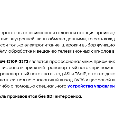
ераторов телевизионная головная станция производс
ствие внутренней шины обмена данными, то есть каж
шасси только электропитание. Широкий выбор функци
му, обработке и вещанию телевизионных сигналов в 
M-1510P-22T2
является профессиональным приёмнико
дешифровать принятый транспортный поток при помощ
ранспортный поток на выход ASI и TSoIP, а также дек
дать сигнал на аналоговый выход CVBS и цифровой 
t либо с помощью специального
устройства управлен
уль производится без SDI интерфейса.