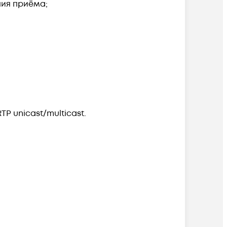
ния приёма;
P unicast/multicast.