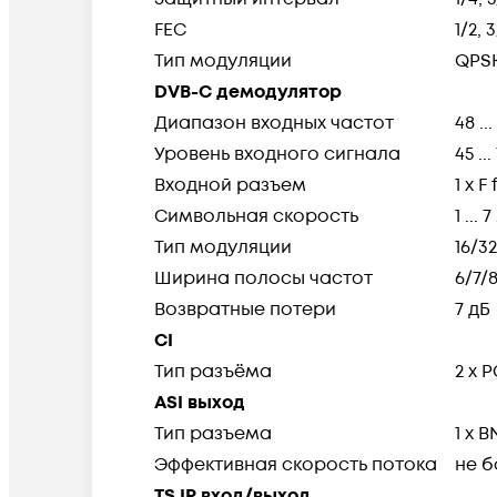
FEC
1/2, 
Тип модуляции
QPSK
DVB-C демодулятор
Диапазон входных частот
48 ..
Уровень входного сигнала
45 ..
Входной разъем
1 x F
Символьная скорость
1 ...
Тип модуляции
16/3
Ширина полосы частот
6/7/
Возвратные потери
7 дБ
CI
Тип разъёма
2 x 
ASI выход
Тип разъема
1 x 
Эффективная скорость потока
не б
TS IP вход/выход