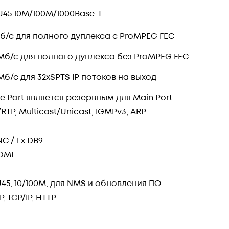
RJ45 10М/100М/1000Base-T
б/с для полного дуплекса с ProMPEG FEC
Мб/с для полного дуплекса без ProMPEG FEC
Мб/с для 32хSPTS IP потоков на выход
e Port является резервным для Main Port
RTP, Multicast/Unicast, IGMPv3, ARP
NC / 1 х DB9
HDMI
RJ45, 10/100M, для NMS и обновления ПО
, TCP/IP, HTTP