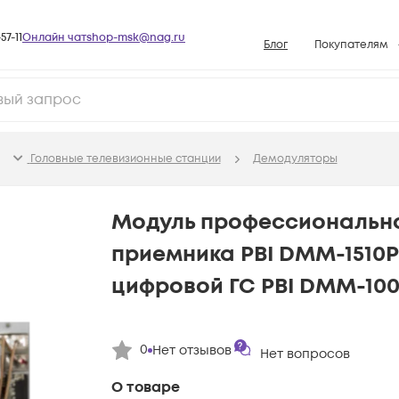
57-11
Онлайн чат
shop-msk@nag.ru
Блог
Покупателям
Способы опла
Документы
Политика рабо
Головные телевизионные станции
Демодуляторы
Условия доста
Гарантийное о
Модуль профессионально
Возврат товар
приемника PBI DMM-1510P
Вопросы и отв
цифровой ГС PBI DMM-10
База знаний
Конфигуратор
0
Нет отзывов
Нет вопросов
О товаре