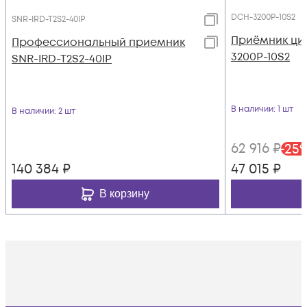
DCH-3200P-10S2
SNR-IRD-T2S2-40IP
Приёмник ци
Профессиональный приемник
3200P-10S2
SNR-IRD-T2S2-40IP
В наличии
: 1 шт
В наличии
: 2 шт
62 916
₽
-
25
140 384
₽
47 015
₽
В корзину