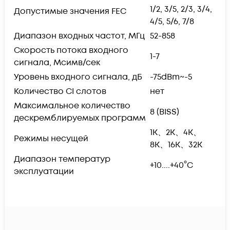
1/2, 3/5, 2/3, 3/4,
Допустимые значения FEC
4/5, 5/6, 7/8
Диапазон входных частот, МГц
52-858
Скорость потока входного
1-7
сигнала, Мсимв/сек
Уровень входного сигнала, дБ
-75dBm~-5
Количество CI слотов
нет
Максимальное количество
8 (BISS)
дескремблируемых программ
1K、2K、4K、
Режимы несущей
8K、16K、32K
Диапазон температур
+10....+40
°C
эксплуатации