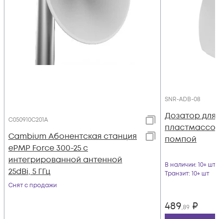
SNR-ADB-08
Дозатор для
C050910C201A
пластмассов
Cambium Абонентская станция
помпой
ePMP Force 300-25 с
интегрированной антенной
В наличии
: 10+ шт
25dBi, 5 ГГц
Транзит
: 10+ шт
Снят с продажи
489
₽
,89