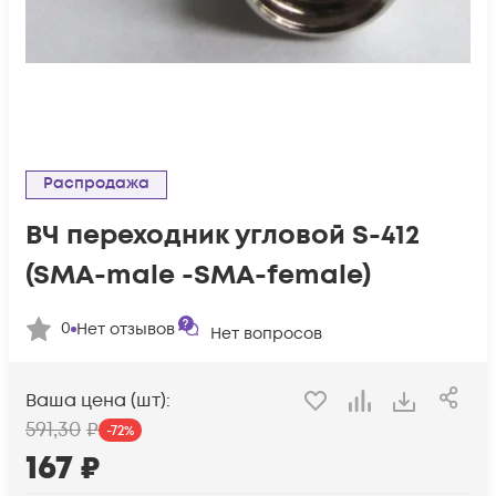
Распродажа
ВЧ переходник угловой S-412
(SMA-male -SMA-female)
0
Нет отзывов
Нет вопросов
Ваша цена (шт):
591
,30
₽
-
72
%
167
₽