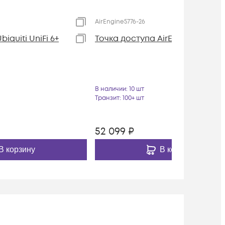
AirEngine5776-26
iquiti UniFi 6+
Точка доступа AirEngine5776-26
В наличии
: 10 шт
Транзит
: 100+ шт
52 099
₽
В корзину
В корзину