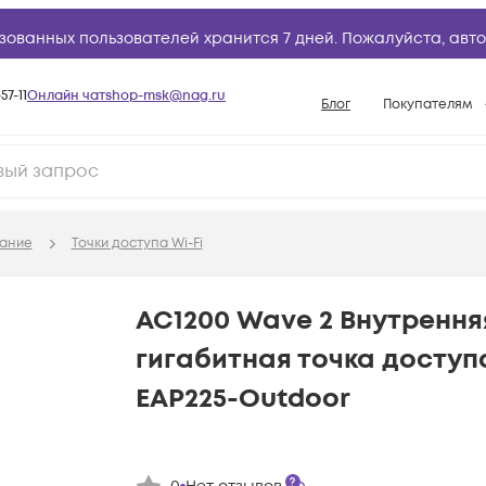
зованных пользователей хранится 7 дней. Пожалуйста,
авто
57-11
Онлайн чат
shop-msk@nag.ru
Блог
Покупателям
Способы опла
Документы
Политика рабо
ание
Точки доступа Wi-Fi
Условия доста
Гарантийное о
AC1200 Wave 2 Внутренн
Возврат товар
гигабитная точка досту
Вопросы и отв
EAP225-Outdoor
База знаний
Конфигуратор