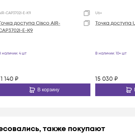
AIR-CAP3702I-E-K9
U6+
Точка доступа Cisco AIR-
Toчка доступа Ub
CAP3702I-E-K9
В наличии
: 4 шт
В наличии
: 10+ шт
11 140
₽
15 030
₽
В корзину
ресовались, также покупают