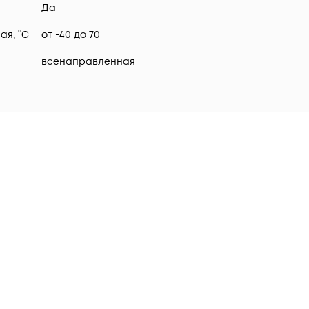
Да
я, °C
от -40 до 70
всенаправленная