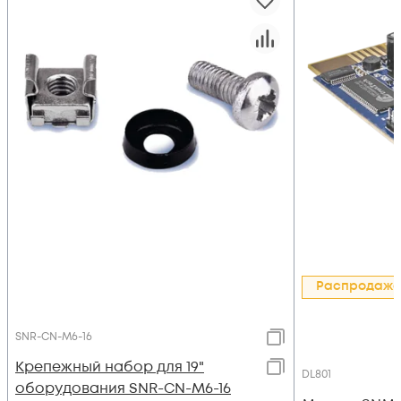
Распродажа
SNR-CN-M6-16
Крепежный набор для 19"
DL801
оборудования SNR-CN-M6-16