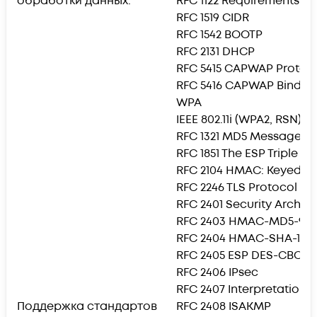
обработки данных:
RFC 1122 Requirements for
RFC 1519 CIDR
RFC 1542 BOOTP
RFC 2131 DHCP
RFC 5415 CAPWAP Protoco
RFC 5416 CAPWAP Binding 
WPA
IEEE 802.11i (WPA2, RSN)
RFC 1321 MD5 Message-Di
RFC 1851 The ESP Triple D
RFC 2104 HMAC: Keyed Ha
RFC 2246 TLS Protocol Ver
RFC 2401 Security Archite
RFC 2403 HMAC-MD5-96 w
RFC 2404 HMAC-SHA-1-96
RFC 2405 ESP DES-CBC Cip
RFC 2406 IPsec
RFC 2407 Interpretation 
Поддержка стандартов
RFC 2408 ISAKMP