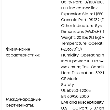
Utility Port: 10/100/1000 
LED indicators: link
Expansion Slots: 1 (5508)
Console Port: RS232 (DB-
Other Indicators: Sys, AC
Dimensions (WxDxH): 17.30 x
Weight: 20 lbs (9.1 kg) wi
Temperature: Operating te
Физические
(‑25to70°C)
характеристики:
Humidity: Operating humi
Input power: 100 to 240 V
Maximum; Test Conditions
Heat Dissipation: 392 Bt
CE Mark
Safety:
UL 60950-1:2003
EN 60950:2000
Международные
EMI and susceptibility (C
сертификаты:
U.S.: FCC Part 15.107 and 1