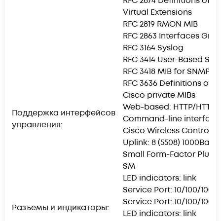
RFC 2674 Definitions of M
Virtual Extensions
RFC 2819 RMON MIB
RFC 2863 Interfaces Gro
RFC 3164 Syslog
RFC 3414 User-Based Sec
RFC 3418 MIB for SNMP
RFC 3636 Definitions of 
Cisco private MIBs
Web-based: HTTP/HTTPS
Поддержка интерфейсов
Command-line interface: T
управления:
Cisco Wireless Control 
Uplink: 8 (5508) 1000Bas
Small Form-Factor Plugga
SM
LED indicators: link
Service Port: 10/100/1000
Service Port: 10/100/1000
Разъемы и индикаторы:
LED indicators: link