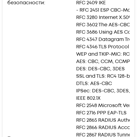
безопасности:
RFC 2409 IKE
- RFC 2451 ESP CBC-Mode
RFC 3280 Internet X.509 P
RFC 3602 The AES-CBC Cip
RFC 3686 Using AES Coun
RFC 4347 Datagram Trans
RFC 4346 TLS Protocol Ver
WEP and TKIP-MIC: RC4 40,
AES: CBC, CCM, CCMP
DES: DES-CBC, 3DES
SSL and TLS: RC4 128-bit 
DTLS: AES-CBC
IPSec: DES-CBC, 3DES, 
IEEE 802.1X
RFC 2548 Microsoft Vendo
RFC 2716 PPP EAP-TLS
RFC 2865 RADIUS Authent
RFC 2866 RADIUS Accoun
RFC 2867 RADIUS Tunnel 