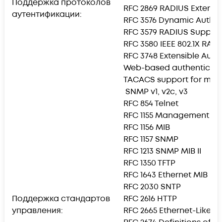
Поддержка протоколов
RFC 2869 RADIUS Extensi
аутентификации:
RFC 3576 Dynamic Author
RFC 3579 RADIUS Support
RFC 3580 IEEE 802.1X RAD
RFC 3748 Extensible Auth
Web-based authenticati
TACACS support for ma
SNMP v1, v2c, v3
RFC 854 Telnet
RFC 1155 Management Inf
RFC 1156 MIB
RFC 1157 SNMP
RFC 1213 SNMP MIB II
RFC 1350 TFTP
RFC 1643 Ethernet MIB
RFC 2030 SNTP
Поддержка стандартов
RFC 2616 HTTP
управления:
RFC 2665 Ethernet-Like I