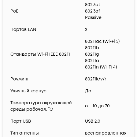
802.3at
PoE
802.3af
Passive
Портов LAN
2
802.11ac (Wi-Fi 5)
802.11b
Стандарты Wi-Fi IEEE 802.11
802.11g
802.11a
802.11n (Wi-Fi 4)
Роуминг
802.11k/v/r
Уличный корпус
Да
Температура окружающей
от -10 до 70
среды рабочая, °C
Порт USB
USB 2.0
Тип антенны
всенаправленная