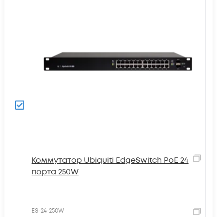
Коммутатор Ubiquiti EdgeSwitch PoE 24
порта 250W
ES-24-250W