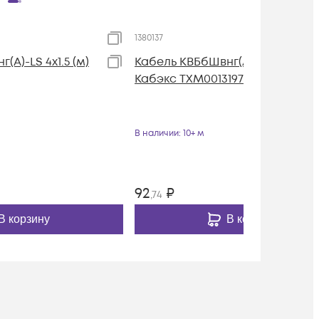
1380137
(А)-LS 4х1.5 (м)
Кабель КВБбШвнг(А)-LS 4х1 (м)
Кабэкс ТХМ00131979
В наличии
: 10+ м
92
₽
,74
В корзину
В корзину