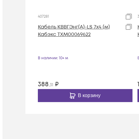
407281
Кабель КВВГЭнг(А)-LS 7х4 (м)
Кабэкс ТХМ00069622
В наличии
: 10+ м
388
₽
,31
В корзину