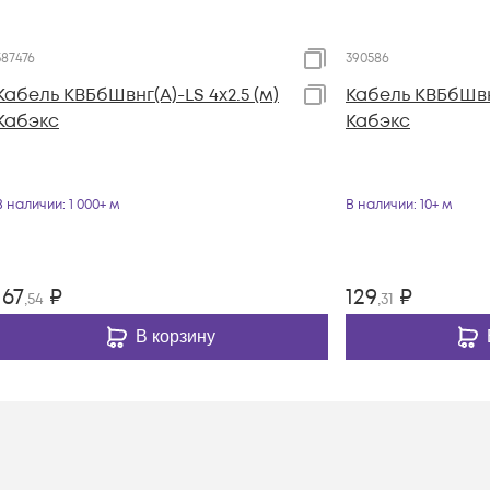
387476
390586
Кабель КВБбШвнг(А)-LS 4х2.5 (м)
Кабель КВБбШвнг
Кабэкс
Кабэкс
В наличии
: 1 000+ м
В наличии
: 10+ м
167
₽
129
₽
,54
,31
В корзину