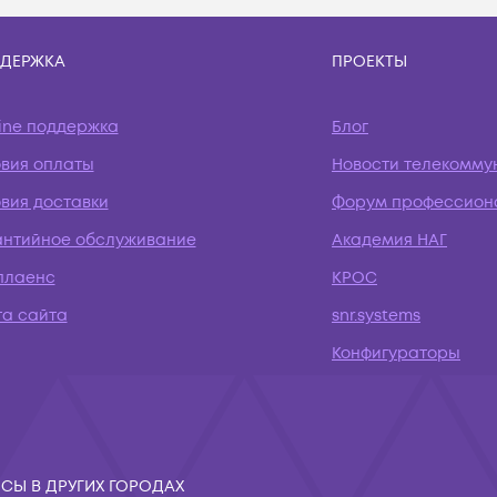
ДЕРЖКА
ПРОЕКТЫ
ine поддержка
Блог
овия оплаты
Новости телекомму
вия доставки
Форум профессион
антийное обслуживание
Академия НАГ
плаенс
КРОС
та сайта
snr.systems
Конфигураторы
СЫ В ДРУГИХ ГОРОДАХ