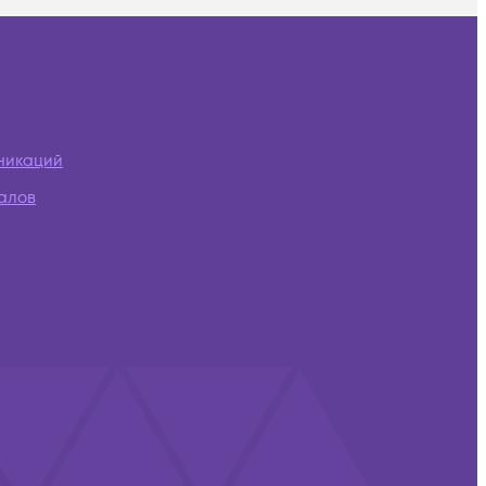
никаций
алов