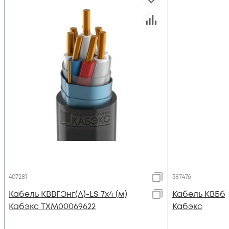
407281
387476
Кабель КВВГЭнг(А)-LS 7х4 (м)
Кабель КВБбШв
Кабэкс ТХМ00069622
Кабэкс