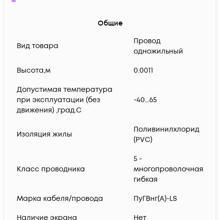
Общие
Провод
Вид товара
одножильный
Высота,м
0.0011
Допустимая температура
при эксплуатации (без
-40...65
движения) ,град.C
Поливинилхлорид
Изоляция жилы
(PVC)
5 -
Класс проводника
многопроволочная
гибкая
Марка кабеля/провода
ПуГВнг(А)-LS
Наличие экрана
Нет