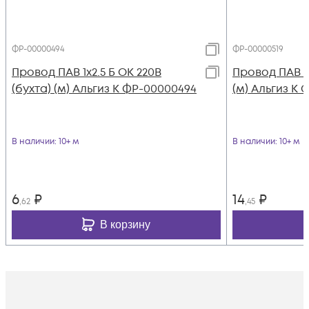
ФР-00000494
ФР-00000519
Провод ПАВ 1х2.5 Б ОК 220В
Провод ПАВ 1х
(бухта) (м) Альгиз К ФР-00000494
(м) Альгиз К 
В наличии
: 10+ м
В наличии
: 10+ м
6
₽
14
₽
,62
,45
В корзину