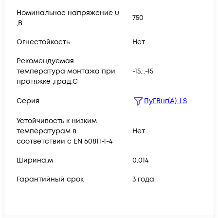
Номинальное напряжение u
750
,В
Огнестойкость
Нет
Рекомендуемая
температура монтажа при
-15...-15
протяжке ,град.C
Серия
ПуГВнг(А)-LS
Устойчивость к низким
температурам в
Нет
соответствии с EN 60811-1-4
Ширина,м
0.014
Гарантийный срок
3 года