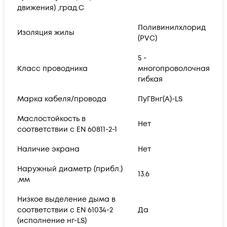
движения) ,град.C
Поливинилхлорид
Изоляция жилы
(PVC)
5 -
Класс проводника
многопроволочная
гибкая
Марка кабеля/провода
ПуГВнг(А)-LS
Маслостойкость в
Нет
соответствии с EN 60811-2-1
Наличие экрана
Нет
Наружный диаметр (прибл.)
13.6
,мм
Низкое выделение дыма в
соответствии с EN 61034-2
Да
(исполнение нг-LS)