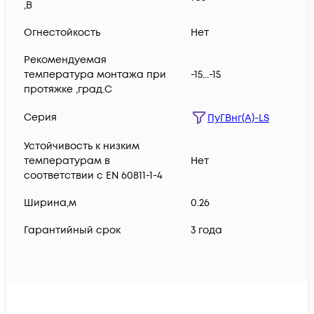
,В
Огнестойкость
Нет
Рекомендуемая
температура монтажа при
-15...-15
протяжке ,град.C
Серия
ПуГВнг(А)-LS
Устойчивость к низким
температурам в
Нет
соответствии с EN 60811-1-4
Ширина,м
0.26
Гарантийный срок
3 года