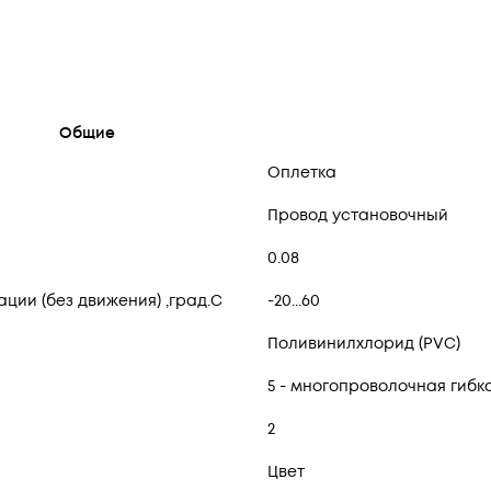
Общие
Оплетка
Провод установочный
0.08
ии (без движения) ,град.C
-20...60
Поливинилхлорид (PVC)
5 - многопроволочная гибк
2
Цвет