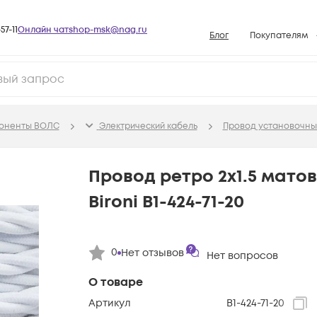
57-11
Онлайн чат
shop-msk@nag.ru
Блог
Покупателям
Способы опла
Документы
Политика рабо
поненты ВОЛС
Электрический кабель
Провод установочны
Условия доста
Гарантийное о
Провод ретро 2х1.5 матов.
Возврат товар
Bironi B1-424-71-20
Вопросы и отв
База знаний
0
Нет отзывов
Конфигуратор
Нет вопросов
О товаре
Артикул
B1-424-71-20