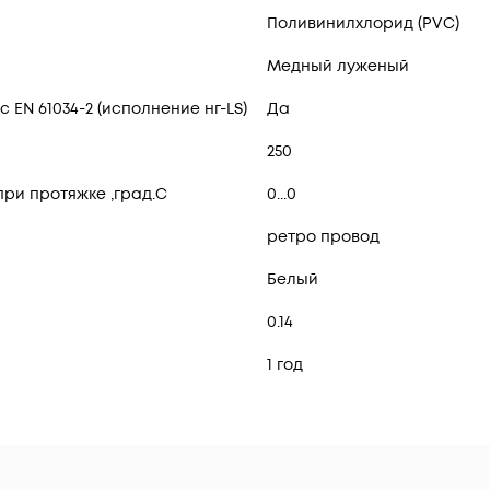
Поливинилхлорид (PVC)
Медный луженый
 EN 61034-2 (исполнение нг-LS)
Да
250
ри протяжке ,град.C
0...0
ретро провод
Белый
0.14
1 год