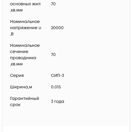
основных жил
70
,кв.мм
Номинальное
напряжение u
20000
,В
Номинальное
сечение
70
проводника
,кв.мм
Серия
СИП-3
Ширина,м
0.015
Гарантийный
3 года
срок