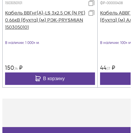
1503050101
ФР-00000408
Кабель ВВГнг(А)-LS 3х2.5 ОК (N PE)
Кабель АВВГ 4
0.66кВ (бухта) (м) РЭК-PRYSMIAN
(бухта) (м) А
1503050101
В наличии
: 1 000+ м
В наличии
: 100+ м
150
₽
44
₽
,14
,17
В корзину