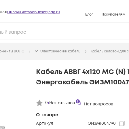
57-11
Онлайн чат
shop-msk@nag.ru
Блог
Покупателям
Способы опла
Документы
Политика рабо
поненты ВОЛС
Электрический кабель
Кабель силовой для 
Условия доста
Гарантийное о
Кабель АВВГ 4х120 МС (N) 1
Возврат товар
Энергокабель ЭИЗМ1004
Вопросы и отв
База знаний
0
Нет отзывов
Конфигуратор
Нет вопросов
О товаре
Артикул
ЭИЗМ1004790