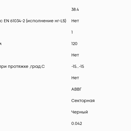
38.4
 EN 61034-2 (исполнение нг-LS)
Нет
1
м
120
Нет
ри протяжке ,град.C
-15...-15
Нет
АВВГ
Секторная
Черный
0.042