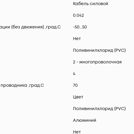
Кабель силовой
0.042
ии (без движения) ,град.C
-50...50
Нет
Поливинилхлорид (PVC)
2 - многопроволочная
4
проводника ,град.C
70
Цвет
Поливинилхлорид (PVC)
Алюминий
Нет