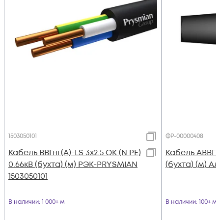
1503050101
ФР-00000408
Кабель ВВГнг(А)-LS 3х2.5 ОК (N PE)
Кабель АВВГ 4
0.66кВ (бухта) (м) РЭК-PRYSMIAN
(бухта) (м) А
1503050101
В наличии
: 1 000+ м
В наличии
: 100+ м