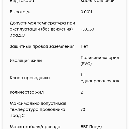
Вид товара
Кабель силовой
Высота,м
0.0011
Допустимая температура при
эксплуатации (без движения)
-50...50
,град.C
Защитный провод заземления
Нет
Поливинилхлорид
Изоляция жилы
(PVC)
1 -
Класс проводника
однопроволочная
Количество жил
2
Максимально допустимая
температура проводника
70
,град.C
Марка кабеля/провода
ВВГ-Пнг(A)