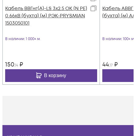
Кабель ВВГнг(А)-LS 3х2.5 ОК (N PE)
Кабель АВВГ 4
0.66кВ (бухта) (м) РЭК-PRYSMIAN
(бухта) (м) А
1503050101
В наличии
: 1 000+ м
В наличии
: 100+ м
150
₽
44
₽
,14
,17
В корзину