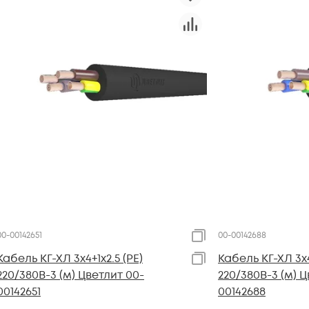
00-00142651
00-00142688
Кабель КГ-ХЛ 3х4+1х2.5 (PE)
Кабель КГ-ХЛ 3х4
220/380В-3 (м) Цветлит 00-
220/380В-3 (м) Ц
00142651
00142688