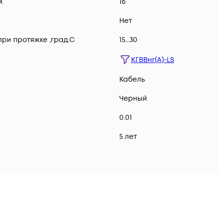
м
16
Нет
ри протяжке ,град.C
15...30
КГВВнг(А)-LS
Кабель
Черный
0.01
5 лет