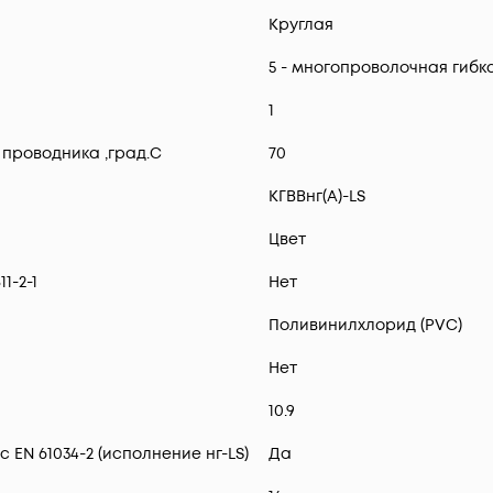
Круглая
5 - многопроволочная гибк
1
проводника ,град.C
70
КГВВнг(А)-LS
Цвет
1-2-1
Нет
Поливинилхлорид (PVC)
Нет
10.9
 EN 61034-2 (исполнение нг-LS)
Да