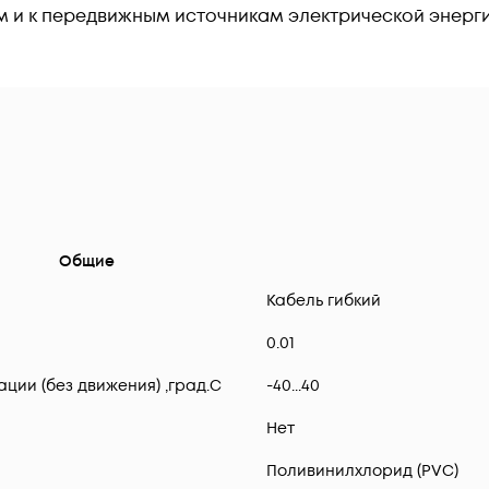
м и к передвижным источникам электрической энерг
Общие
Кабель гибкий
0.01
ии (без движения) ,град.C
-40...40
Нет
Поливинилхлорид (PVC)