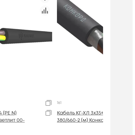
161
 (PE N)
Кабель КГ-ХЛ 3х35+1х10 (PE)
ветлит 00-
380/660-2 (м) Конкорд 161