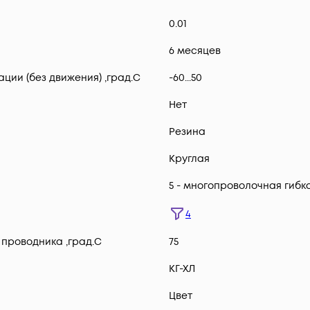
0.01
6 месяцев
ии (без движения) ,град.C
-60...50
Нет
Резина
Круглая
5 - многопроволочная гибк
4
проводника ,град.C
75
КГ-ХЛ
Цвет