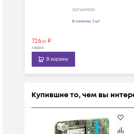
343T44900001
В наличии
: 3 шт
726
₽
,83
7 800
₽
В корзину
Купившие то, чем вы инте