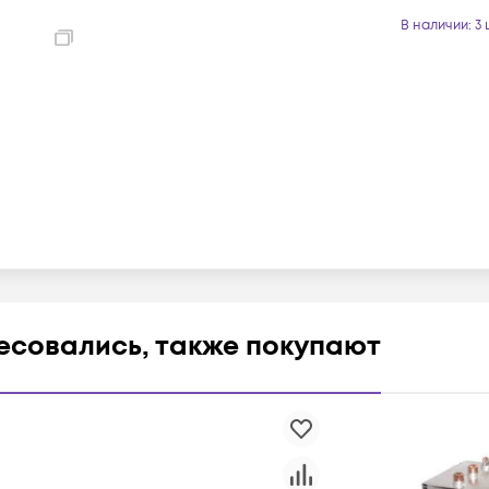
heatsink_
В наличии
: 3
ресовались, также покупают