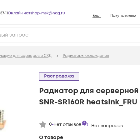
57-11
Онлайн чат
shop-msk@nag.ru
Блог
Покупателям
Способы опла
Документы
Политика рабо
ующие для серверов и СХД
Радиаторы охлаждения
Условия доста
Гарантийное о
Распродажа
Возврат товар
Радиатор для серверной
Вопросы и отв
SNR-SR160R heatsink_FRU
База знаний
Конфигуратор
0
Нет отзывов
Нет вопросов
О товаре