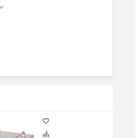
FRU
 шт