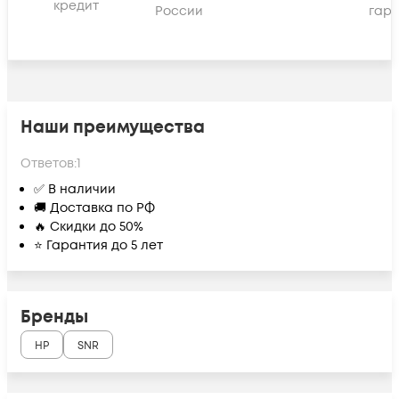
кредит
России
гара
Наши преимущества
Ответов:
1
✅ В наличии
🚚 Доставка по РФ
🔥 Скидки до 50%
⭐ Гарантия до 5 лет
Бренды
HP
SNR