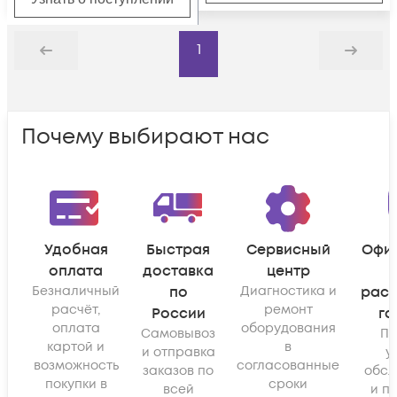
1
Назад
Дальше
Почему выбирают нас
Удобная
Быстрая
Сервисный
Офи
оплата
доставка
центр
Безналичный
по
Диагностика и
рас
расчёт,
ремонт
России
га
оплата
оборудования
Самовывоз
По
картой и
в
и отправка
у
возможность
согласованные
заказов по
обсл
покупки в
сроки
всей
и п