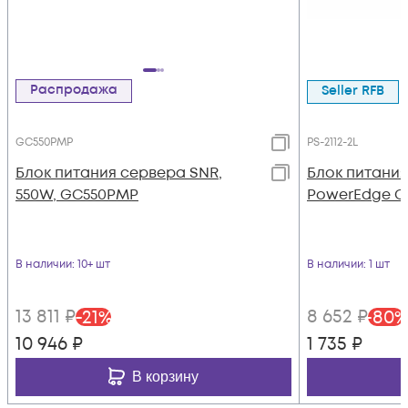
Распродажа
Seller RFB
GC550PMP
PS-2112-2L
Блок питания сервера SNR,
Блок питания
550W, GC550PMP
PowerEdge C6
В наличии
: 10+ шт
В наличии
: 1 шт
13 811
₽
8 652
₽
-
21
%
-
80
%
10 946
₽
1 735
₽
В корзину