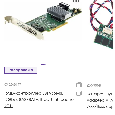
Распродажа
05-25420-17
2275400-R
RAID-контроллер LSI 9361-8i,
Батарея Суп
12Gb/s SAS/SATA 8-port int, cache
Adaptec AFM-
2Gb
7xxx/8xxx сер