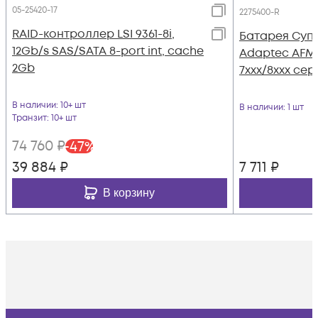
05-25420-17
2275400-R
RAID-контроллер LSI 9361-8i,
Батарея Суп
12Gb/s SAS/SATA 8-port int, cache
Adaptec AFM-
2Gb
7xxx/8xxx сер
В наличии
: 10+ шт
В наличии
: 1 шт
Транзит
: 10+ шт
74 760
₽
-
47
%
39 884
₽
7 711
₽
В корзину