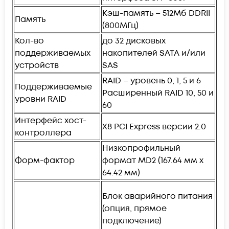
Кэш-память – 512Мб DDRII
Память
(800МГц)
Кол-во
до 32 дисковых
поддерживаемых
накопителей SATA и/или
устройств
SAS
RAID – уровень 0, 1, 5 и 6
Поддерживаемые
Расширенный RAID 10, 50 и
уровни RAID
60
Интерфейс хост-
X8 PCI Express версии 2.0
контроллера
Низкопрофильный
Форм-фактор
формат MD2 (167.64 мм х
64.42 мм)
Блок аварийного питания
(опция, прямое
подключение)