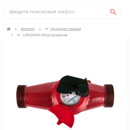
Каталог
Интернет вещей
LoRaWAN оборудование
Приборы учёта LoRaWAN
Вода