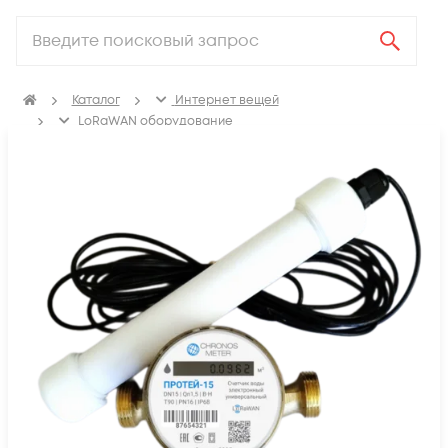
Каталог
Интернет вещей
LoRaWAN оборудование
Приборы учёта LoRaWAN
Вода