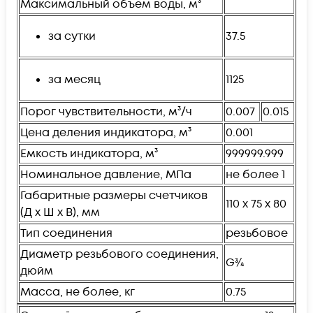
Максимальный объем воды, м³
за сутки
37.5
за месяц
1125
Порог чувствительности, м³/ч
0.007
0.015
Цена деления индикатора, м³
0.001
Емкость индикатора, м³
999999.999
Номинальное давление, МПа
не более 1
Габаритные размеры счетчиков
110 x 75 x 80
(Д х Ш х В), мм
Тип соединения
резьбовое
Диаметр резьбового соединения,
G3⁄4
дюйм
Масса, не более, кг
0.75