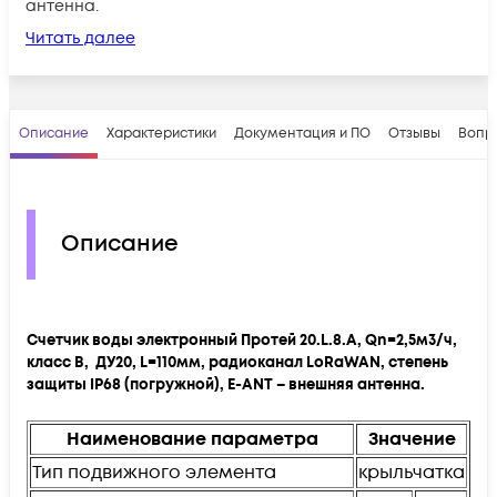
антенна.
Читать далее
Описание
Характеристики
Документация и ПО
Отзывы
Вопр
Описание
Счетчик воды электронный Протей 20.L.8.A, Qn=2,5м3/ч,
класс В, ДУ20, L=110мм, радиоканал LoRaWAN, степень
защиты IP68 (погружной), E-ANT – внешняя антенна.
Наименование параметра
Значение
Тип подвижного элемента
крыльчатка