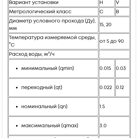
Вариант установки
H
V
Метрологический класс
C
B
Диаметр условного прохода (Ду),
15, 20
мм
Температура измеряемой среды,
от 5 до 90
°C
Расход воды, м³/ч
минимальный (qmin)
0.015
0.03
переходный (qt)
0.022
0.12
номинальный (qn)
1.5
максимальный (qmax)
3.0