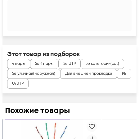
Этот товар из подборок
4 пары
5e 4 пары
5e UTP
5e категории(cat)
5e уличная(наружная)
Для внешней прокладки
PE
U/UTP
Похожие товары