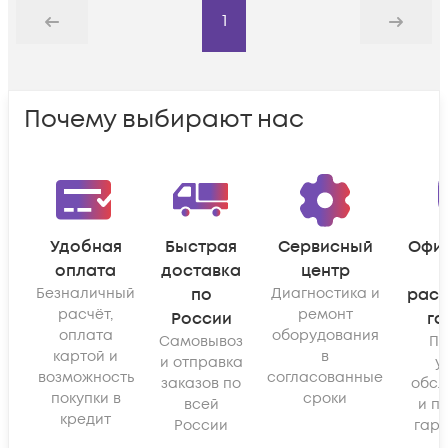
1
Назад
Дальше
Почему выбирают нас
Удобная
Быстрая
Сервисный
Офи
оплата
доставка
центр
Безналичный
по
Диагностика и
рас
расчёт,
ремонт
России
га
оплата
оборудования
Самовывоз
По
картой и
в
и отправка
у
возможность
согласованные
заказов по
обсл
покупки в
сроки
всей
и п
кредит
России
гара