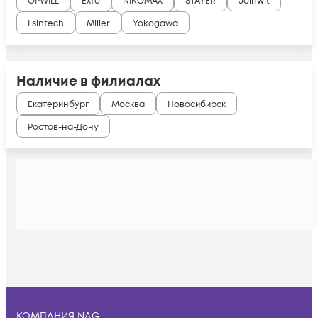
OPWILL
Exfo
NIKOMAX
STAYER
Joinwit
Ilsintech
Miller
Yokogawa
Наличие в филиалах
Екатеринбург
Москва
Новосибирск
Ростов-на-Дону
КОМПАНИЯ NAG