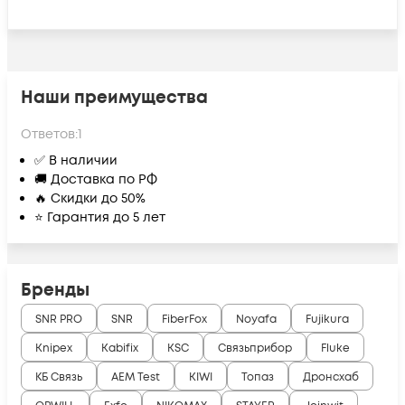
Наши преимущества
Ответов:
1
✅ В наличии
🚚 Доставка по РФ
🔥 Скидки до 50%
⭐ Гарантия до 5 лет
Бренды
SNR PRO
SNR
FiberFox
Noyafa
Fujikura
Knipex
Kabifix
KSC
Связьприбор
Fluke
КБ Связь
AEM Test
KIWI
Топаз
Дронсхаб