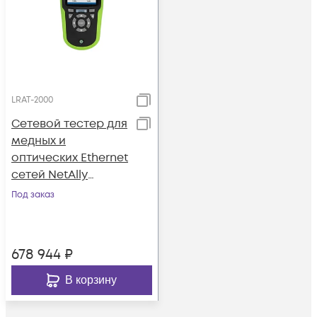
LRAT-2000
Сетевой тестер для
медных и
оптических Ethernet
сетей NetAlly
LinkRunner AT 2000
Под заказ
678 944
₽
В корзину