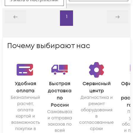
1
Назад
Дальше
Почему выбирают нас
Удобная
Быстрая
Сервисный
Офи
оплата
доставка
центр
Безналичный
по
Диагностика и
рас
расчёт,
ремонт
России
га
оплата
оборудования
Самовывоз
По
картой и
в
и отправка
у
возможность
согласованные
заказов по
обсл
покупки в
сроки
всей
и п