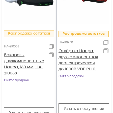
Распродажа остатков
Распродажа остатков
HA-101940
HA-210068
Отвёртка Haupa,
Бокорезы
двухкомпонентная
двухкомпонентные
диэлектрическая
Haupa, 160 мм, HA-
до 1000В VDE PH 0,
210068
HA-101940
Снят с продажи
Снят с продажи
Узнать о поступлении
Узнать о поступлении