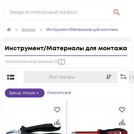
Каталог
Инструмент/Материалы для монтажа
Инструмент/Материалы для монтажа
Техническая информация (
2
)
По популярности
Все товары
В 
Очистить всё
Бренд
:
Haupa