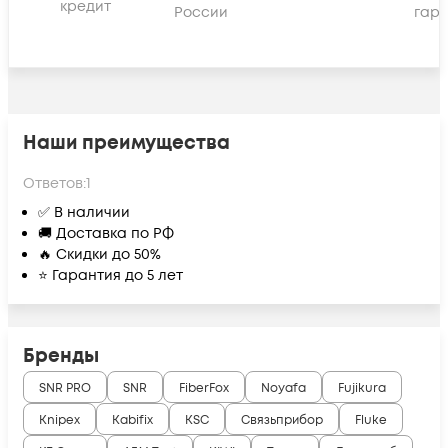
кредит
России
гара
Наши преимущества
Ответов:
1
✅ В наличии
🚚 Доставка по РФ
🔥 Скидки до 50%
⭐ Гарантия до 5 лет
Бренды
SNR PRO
SNR
FiberFox
Noyafa
Fujikura
Knipex
Kabifix
KSC
Связьприбор
Fluke