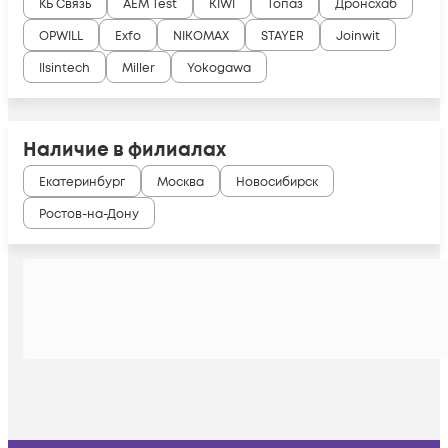
КБ Связь
AEM Test
KIWI
Топаз
Дронсхаб
OPWILL
Exfo
NIKOMAX
STAYER
Joinwit
Ilsintech
Miller
Yokogawa
Наличие в филиалах
Екатеринбург
Москва
Новосибирск
Ростов-на-Дону