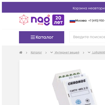
Корзина неавтори
Москва
+7 (495) 950-
Каталог
Каталог
Интернет вещей
LoRaWAN