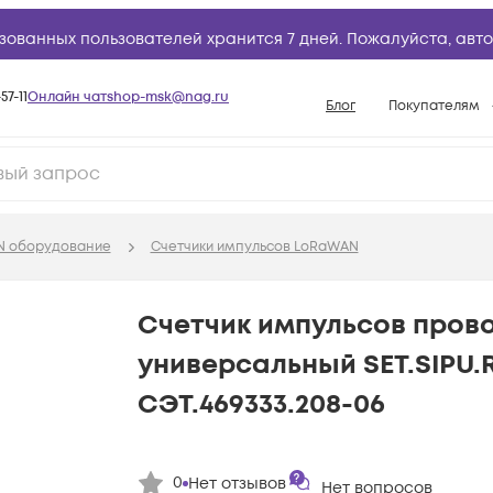
зованных пользователей хранится 7 дней. Пожалуйста,
авто
57-11
Онлайн чат
shop-msk@nag.ru
Блог
Покупателям
Способы опла
Документы
Политика рабо
 оборудование
Счетчики импульсов LoRaWAN
Условия доста
Гарантийное о
Счетчик импульсов пров
Возврат товар
универсальный SET.SIPU.R
Вопросы и отв
СЭТ.469333.208-06
База знаний
Конфигуратор
0
Нет отзывов
Нет вопросов