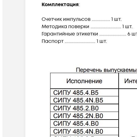
Комплектация
:
Счетчик импульсов ............... 1 шт.
Методика поверки ......................... 1 шт.
Гарантийные этикетки ...................... 6 ш
Паспорт ......................... 1 шт.