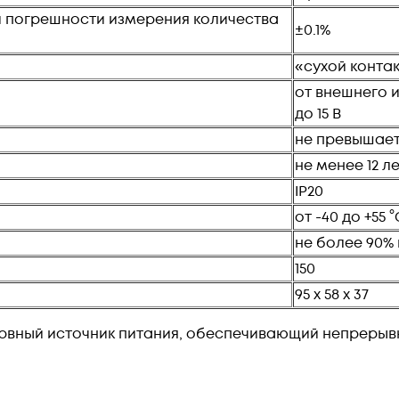
 погрешности измерения количества
±0.1%
«сухой конта
от внешнего 
до 15 В
не превышает
не менее 12 л
IР20
от -40 до +55 °
не более 90% 
150
95 x 58 x 37
рвный источник питания, обеспечивающий непрерывн