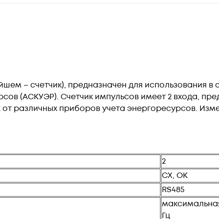
йшем – счетчик), предназначен для использования 
рсов (АСКУЭР). Счетчик импульсов имеет 2 входа, пр
 от различных приборов учета энергоресурсов. Из
2
СХ, ОК
RS485
максимальная
Гц