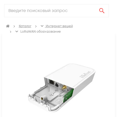
Каталог
Интернет вещей
LoRaWAN оборудование
Базовые станции LoRaWAN