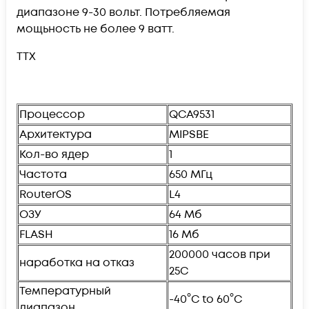
диапазоне 9-30 вольт. Потребляемая
мощьность не более 9 ватт.
ТТХ
Процессор
QCA9531
Архитектура
MIPSBE
Кол-во ядер
1
Частота
650 МГц
RouterOS
L4
ОЗУ
64 Мб
FLASH
16 Мб
200000 часов при
наработка на отказ
25С
Температурный
-40°C to 60°C
диапазон